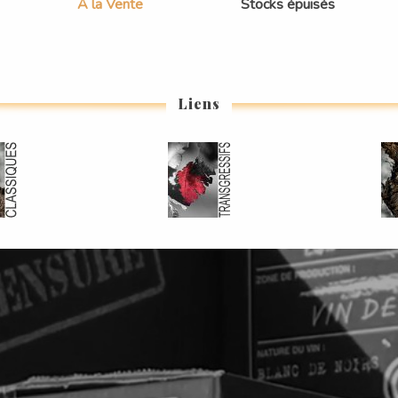
À la Vente
Stocks épuisés
Liens