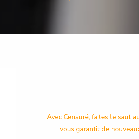
Avec Censuré, faites le saut 
vous garantit de nouveaux 