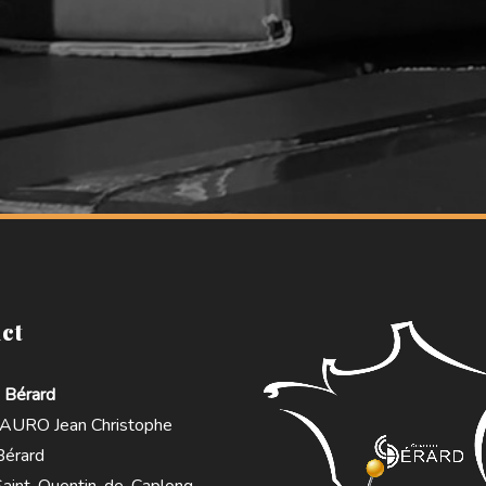
ct
 Bérard
URO Jean Christophe
 Bérard
aint-Quentin-de-Caplong