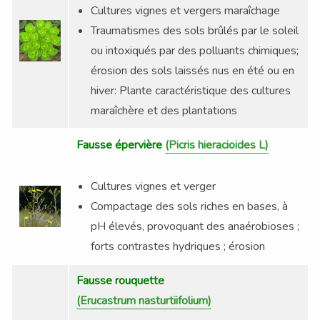
Cultures vignes et vergers maraîchage
Traumatismes des sols brûlés par le soleil
ou intoxiqués par des polluants chimiques;
érosion des sols laissés nus en été ou en
hiver: Plante caractéristique des cultures
Découvrez le coffret N°19
!!!
maraîchère et des plantations
Fausse épervière
(Picris hieracioides L)
Cultures vignes et verger
Compactage des sols riches en bases, à
pH élevés, provoquant des anaérobioses ;
forts contrastes hydriques ; érosion
Fausse rouquette
(
Erucastrum
nasturtiifolium)