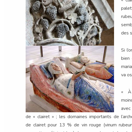
palet
rubeu
sembl
des s
Si l’
bien 
maria
va os
« À p
moind
avec 
de « clairet » ; les domaines importants de l’a
de clairet pour 13 % de vin rouge (vinum rubeum)