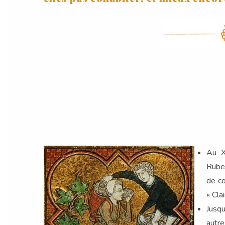
Au X
Rubeu
de co
« Cla
Jusqu
autre