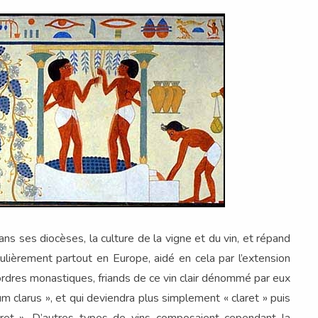
ans ses diocèses, la culture de la vigne et du vin, et répand
ulièrement partout en Europe, aidé en cela par l’extension
rdres monastiques, friands de ce
vin clair dénommé par eux
um clarus », et qui deviendra plus simplement « claret » puis
airet ». D’autres types de vins composaient cependant la