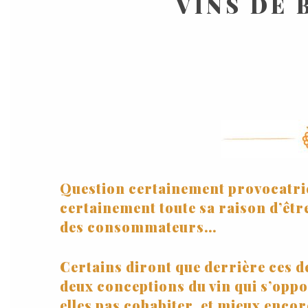
VINS DE 
Question certainement provocatric
certainement toute sa raison d’être
des consommateurs…
Certains diront que derrière ces 
deux conceptions du vin qui s’oppo
elles pas cohabiter, et mieux encor