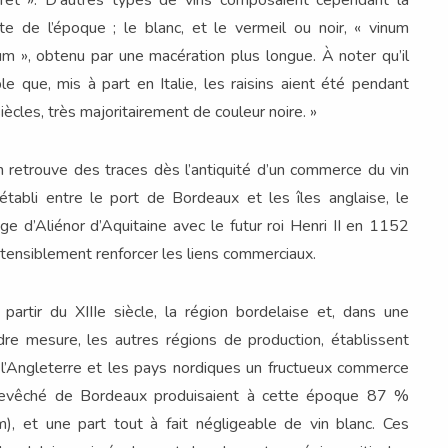
te de l’époque ; le blanc, et le vermeil ou noir, « vinum
m », obtenu par une macération plus longue. À noter qu’il
e que, mis à part en Italie, les raisins aient été pendant
iècles, très majoritairement de couleur noire. »
on retrouve des traces dès l’antiquité d’un commerce du vin
établi entre le port de Bordeaux et les îles anglaise, le
ge d’Aliénor d’Aquitaine avec le futur roi Henri II en 1152
tensiblement renforcer les liens commerciaux.
artir du XIIIe siècle, la région bordelaise et, dans une
re mesure, les autres régions de production, établissent
l’Angleterre et les pays nordiques un fructueux commerce
rchevêché de Bordeaux produisaient à cette époque 87 %
, et une part tout à fait négligeable de vin blanc. Ces