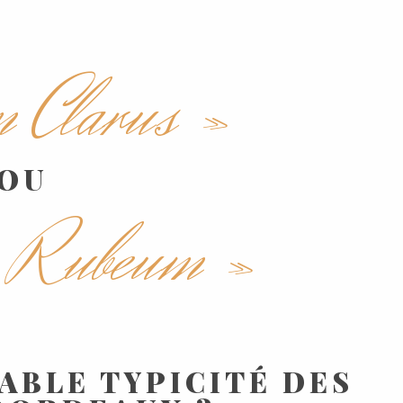
 Clarus »
OU
 Rubeum »
TABLE TYPICITÉ DES