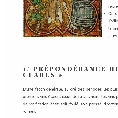
repr
Or, d
XVIIe
la p
jours.
1/ PRÉPONDÉRANCE H
CLARUS »
D’une façon générale, au gré des périodes les plus a
premiers vins étaient issus de raisins noirs, les vins p
de vinification était soit foulé soit pressé dire
romain.